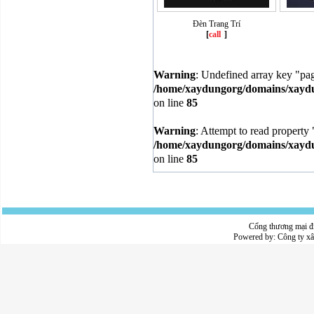
Đèn Trang Trí
[
call
]
Warning
: Undefined array key "pa
/home/xaydungorg/domains/xaydun
on line
85
Warning
: Attempt to read property 
/home/xaydungorg/domains/xaydun
on line
85
Cổng thương mại đ
Powered by:
Công ty x