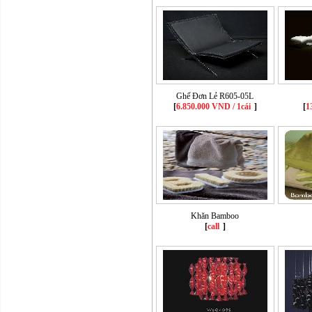
Ghế Đơn Lẻ R605-05L
[
6.850.000 VND / 1cái
]
[
1
Khăn Bamboo
[
call
]