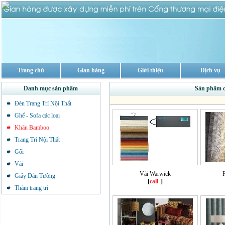
Trang chủ
Gian hàng
Giới thiệu
Dịch vụ
Danh mục sản phẩm
Sản phẩm 
Đèn Trang Trí Nội Thất
Ghế - Sofa các loại
Khăn Bamboo
Trang Trí Nội Thất
Gối
Vải
Vải Warwick
Giấy Dán Tường
[
call
]
Thảm trang trí