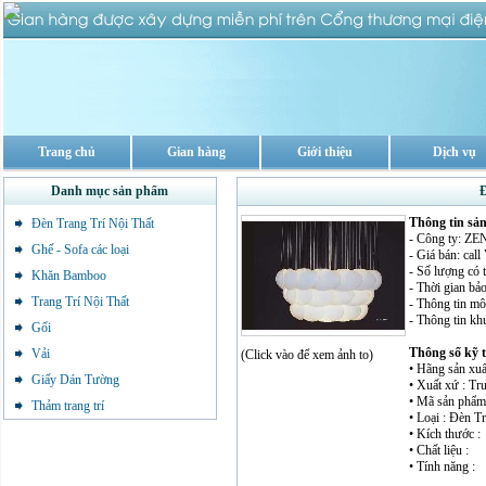
Trang chủ
Gian hàng
Giới thiệu
Dịch vụ
Danh mục sản phẩm
Đ
Thông tin sả
Đèn Trang Trí Nội Thất
- Công ty: 
Ghế - Sofa các loại
- Giá bán: cal
- Số lượng có 
Khăn Bamboo
- Thời gian bảo
Trang Trí Nội Thất
- Thông tin mô 
- Thông tin kh
Gối
Thông số kỹ 
Vải
(Click vào để xem ảnh to)
• Hãng sản xuấ
Giấy Dán Tường
• Xuất xứ : T
• Mã sản phẩ
Thảm trang trí
• Loại : Đèn T
• Kích thước :
• Chất liệu :
• Tính năng :