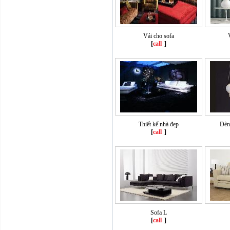
Vải cho sofa
[
call
]
Thiết kế nhà đẹp
Đèn
[
call
]
Sofa L
[
call
]