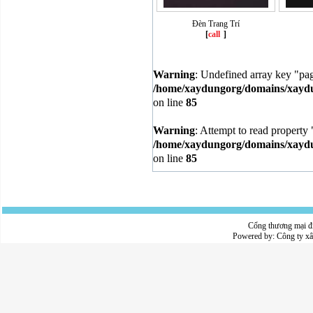
Đèn Trang Trí
[
call
]
Warning
: Undefined array key "pa
/home/xaydungorg/domains/xaydun
on line
85
Warning
: Attempt to read property 
/home/xaydungorg/domains/xaydun
on line
85
Cổng thương mại đ
Powered by:
Công ty x