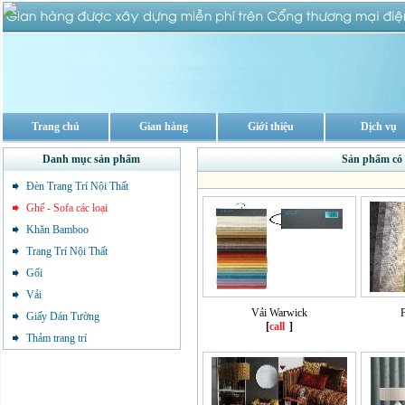
Trang chủ
Gian hàng
Giới thiệu
Dịch vụ
Danh mục sản phẩm
Sản phẩm có 
Đèn Trang Trí Nội Thất
Ghế - Sofa các loại
Khăn Bamboo
Trang Trí Nội Thất
Gối
Vải
Vải Warwick
Giấy Dán Tường
[
call
]
Thảm trang trí