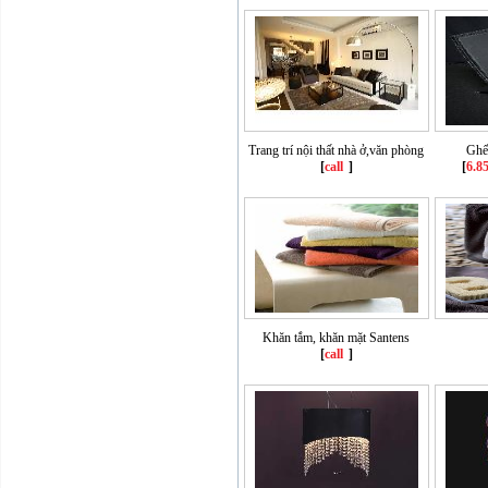
Trang trí nội thất nhà ở,văn phòng
Ghế
[
call
]
[
6.8
Khăn tắm, khăn mặt Santens
[
call
]