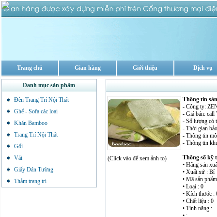
Trang chủ
Gian hàng
Giới thiệu
Dịch vụ
Danh mục sản phẩm
Thông tin s
Đèn Trang Trí Nội Thất
- Công ty: 
Ghế - Sofa các loại
- Giá bán: cal
- Số lượng có 
Khăn Bamboo
- Thời gian bảo
Trang Trí Nội Thất
- Thông tin mô
- Thông tin kh
Gối
Thông số kỹ 
Vải
(Click vào để xem ảnh to)
• Hãng sản xuấ
Giấy Dán Tường
• Xuất xứ : Bỉ
• Mã sản phẩm 
Thảm trang trí
• Loại : 0
• Kích thước : 
• Chất liệu : 0
• Tính năng :
• :