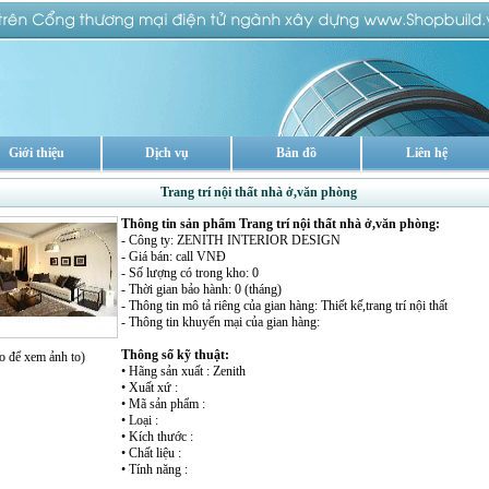
Giới thiệu
Dịch vụ
Bản đồ
Liên hệ
Trang trí nội thất nhà ở,văn phòng
Thông tin sản phẩm Trang trí nội thất nhà ở,văn phòng:
- Công ty: ZENITH INTERIOR DESIGN
- Giá bán: call VNĐ
- Số lượng có trong kho: 0
- Thời gian bảo hành: 0 (tháng)
- Thông tin mô tả riêng của gian hàng: Thiết kế,trang trí nội thất
- Thông tin khuyến mại của gian hàng:
Thông số kỹ thuật:
o để xem ảnh to)
• Hãng sản xuất : Zenith
• Xuất xứ :
• Mã sản phẩm :
• Loại :
• Kích thước :
• Chất liệu :
• Tính năng :