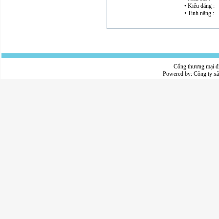
• Kiểu dáng :
• Tính năng :
Cổng thương mại đ
Powered by:
Công ty x