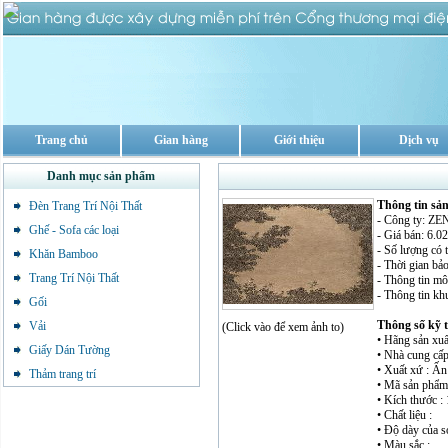
Trang chủ
Gian hàng
Giới thiệu
Dịch vụ
Danh mục sản phẩm
Thông tin sả
Đèn Trang Trí Nội Thất
- Công ty: 
Ghế - Sofa các loại
- Giá bán: 6.
- Số lượng có 
Khăn Bamboo
- Thời gian bảo
Trang Trí Nội Thất
- Thông tin mô 
- Thông tin kh
Gối
Thông số kỹ 
Vải
(Click vào để xem ảnh to)
• Hãng sản xu
Giấy Dán Tường
• Nhà cung cấp
• Xuất xứ : Ấ
Thảm trang trí
• Mã sản phẩm
• Kích thước 
• Chất liệu :
• Độ dày của sợ
• Màu sắc :