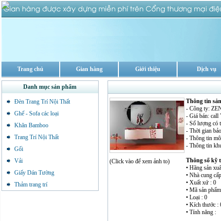
Trang chủ
Gian hàng
Giới thiệu
Dịch vụ
Danh mục sản phẩm
Thông tin sả
Đèn Trang Trí Nội Thất
- Công ty: 
Ghế - Sofa các loại
- Giá bán: cal
- Số lượng có 
Khăn Bamboo
- Thời gian bảo
Trang Trí Nội Thất
- Thông tin mô 
- Thông tin kh
Gối
Thông số kỹ 
Vải
(Click vào để xem ảnh to)
• Hãng sản xuất
Giấy Dán Tường
• Nhà cung cấp
• Xuất xứ : 0
Thảm trang trí
• Mã sản phẩm 
• Loại : 0
• Kích thước : 
• Tính năng :