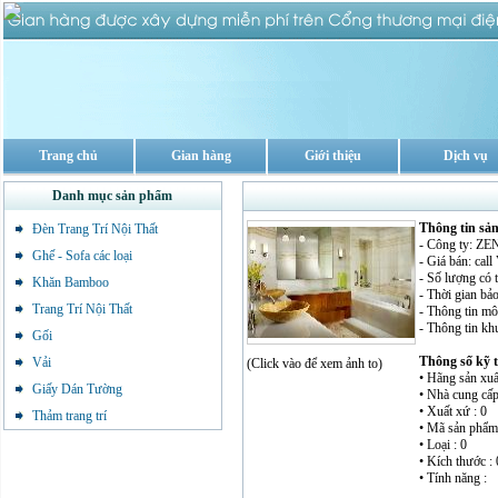
Trang chủ
Gian hàng
Giới thiệu
Dịch vụ
Danh mục sản phẩm
Thông tin sả
Đèn Trang Trí Nội Thất
- Công ty: 
Ghế - Sofa các loại
- Giá bán: cal
- Số lượng có 
Khăn Bamboo
- Thời gian bảo
Trang Trí Nội Thất
- Thông tin mô 
- Thông tin kh
Gối
Thông số kỹ 
Vải
(Click vào để xem ảnh to)
• Hãng sản xuất
Giấy Dán Tường
• Nhà cung cấp
• Xuất xứ : 0
Thảm trang trí
• Mã sản phẩm 
• Loại : 0
• Kích thước : 
• Tính năng :