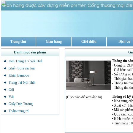
Trang chủ
Gian hàng
Giới thiệu
Dịch vụ
Danh mục sản phẩm
Gi
Thông tin sả
Đèn Trang Trí Nội Thất
- Công ty: 
Ghế - Sofa các loại
- Giá bán: cal
- Số lượng có 
Khăn Bamboo
- Thời gian bảo
Trang Trí Nội Thất
- Thông tin mô 
- Thông tin kh
Gối
Thông số kỹ 
Vải
(Click vào để xem ảnh to)
• Nhà cung cấp
Giấy Dán Tường
• Xuất xứ : H
• Mã sản phẩm 
Thảm trang trí
• Quy cách cuộ
• Kích thước : 
• Tính năng : 0