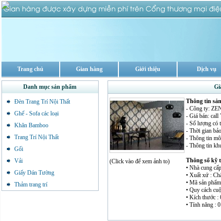
Trang chủ
Gian hàng
Giới thiệu
Dịch vụ
Danh mục sản phẩm
Gi
Thông tin s
Đèn Trang Trí Nội Thất
- Công ty: 
Ghế - Sofa các loại
- Giá bán: cal
- Số lượng có 
Khăn Bamboo
- Thời gian bảo
Trang Trí Nội Thất
- Thông tin mô 
- Thông tin kh
Gối
Thông số kỹ 
Vải
(Click vào để xem ảnh to)
• Nhà cung cấp
Giấy Dán Tường
• Xuất xứ : C
• Mã sản phẩm 
Thảm trang trí
• Quy cách cuộ
• Kích thước : 
• Tính năng : 0